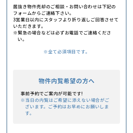
それから、長年の営業でたまった油汚れ等に関して
続き、業務用冷凍冷蔵庫、コールドテーブル、冷蔵
居抜き物件売却のご相談・お問い合わせは下記の
ですが、自身での清掃では改善が難しいこともある
ショーケース、製氷機などの精密機器に不具合を発
フォームからご連絡下さい。
ので店舗専門のクリーニング業者に依頼することを
生させる要因（故障の原因）となってしまいます。
3営業日以内にスタッフより折り返しご回答させて
おすすめします。
これによって資産が減少した部分に対して設備売買
いただきます。
もちろんクリーニング業者さんのご紹介も承ってお
代金の減額を買主から要求させる可能性もあるので
※緊急の場合などは必ずお電話でご連絡くださ
りますので、お気軽にご相談下さい。
注意が必要です。
い。
居抜き店舗は１つの商品でもあるので、より良い状
ですので、新たな借主（買主）に引き渡すまでは、
態で買手に案内することは、売却の可能性を高める
電気を通電しておくことをおすすめします。
※全て必須項目です。
ことに繋がるということを意識して下さい。
また、その他、ガス・水道についても、引き渡し日
までに店舗を既に閉店してしまっているかどうかに
拘わらず、動作確認に必要なため、解約・停止しな
い方が良いです。
物件内覧希望の方へ
なぜなら、動作確認をしっかりしていただくこと
で、トラブルを回避することができるからです。
事前予約でご案内が可能です!
その他、変動費以外にも賃料、管理費、看板使用
※当日の内覧はご希望に添えない場合がご
料、店舗物件の使用収益によって発生する費用は引
ざいます。ご予約はお早めにお願いしま
き渡し日までは売主が負担する必要があります。
す。