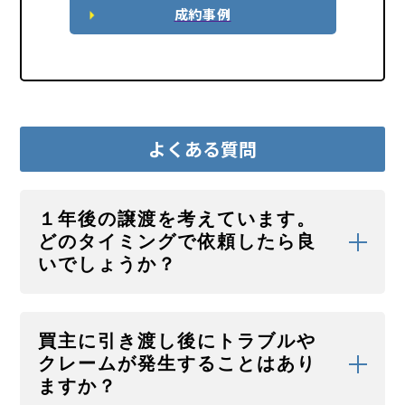
成約事例
よくある質問
１年後の譲渡を考えています。
どのタイミングで依頼したら良
いでしょうか？
居抜き物件で出店希望する方の多くは、早めの引き
渡しを希望します。
買主に引き渡し後にトラブルや
そのため、買手の募集を開始するタイミングとして
クレームが発生することはあり
は譲渡予定日の3カ月前～6カ月前が望ましいです。
ますか？
ただし、より良い条件で買手を見つけるためには、