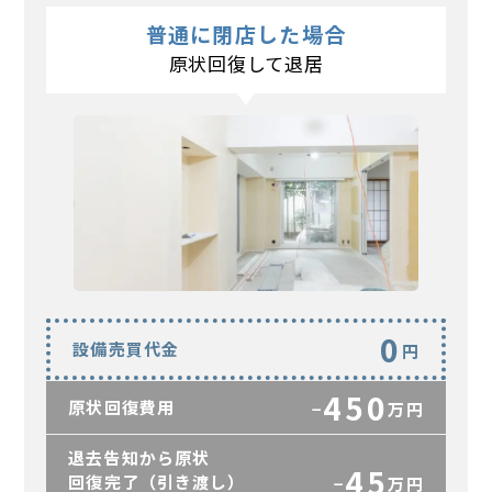
普通に閉店した場合
原状回復して退居
0
設備売買代金
円
450
原状回復費用
−
万円
退去告知から原状
45
回復完了（引き渡し）
−
万円