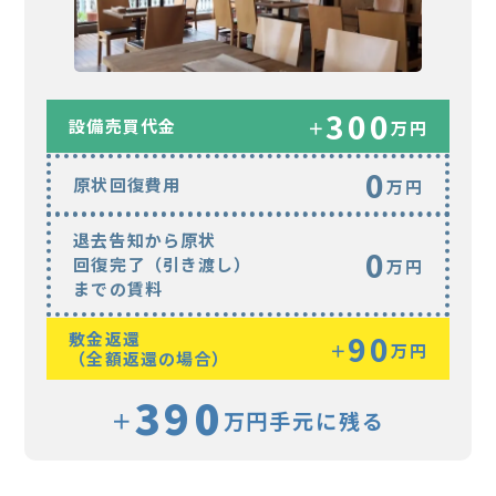
300
設備売買代金
＋
万円
0
原状回復費用
万円
退去告知から原状
0
回復完了（引き渡し）
万円
までの賃料
敷金返還
90
＋
万円
（全額返還の場合）
390
＋
万円手元に残る