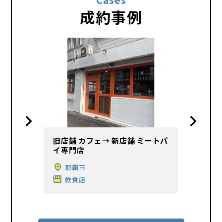
成約事例
旧店舗 カフェ→ 新店舗 ミートパ
旧店舗
舗 ピザ
イ専門店
ェバー
那覇市
北
飲食店
飲