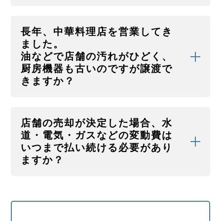
事前の準備が欠かせません。
居抜きBank.comでは、１年後の譲渡の相談も承っ
引渡し後にトラブルやクレームが発生する可能性は
ております。
あります。
長年、中華料理店を営業してき
トラブルやクレームの多くは、「厨房機器が故障し
ました。
ていた。不具合が発生している。」、「ゴミや私物
油などで店舗の汚れがひどく、
などの残置動産が残っていて、その廃棄で費用を支
厨房機器も古いのですが譲渡で
出した。」、「残すといって合意していたものが撤
きますか？
去されている。」などといったように買主側が想定
していた引き渡し状態と異なることで起こります。
このようなことが起こらないように、居抜き
油などで店舗の汚れがひどく、厨房機器が古かった
Bank.comでは、内見時の事前説明、物品の動作確
としても譲渡することは可能です。
店舗の売却が決定した場合、水
認、店舗資産（造作）譲渡契約内容の確認などをし
ただし、厨房機器については、経年劣化で不具合が
道・電気・ガスなどの変動費は
っかりやることで双方の認識に齟齬（そご）が生じ
発生している場合や、故障していて全く使えない場
ないように努めています。
いつまで払い続ける必要があり
合は、設備売買代金の減額対象となってしまう場合
ますか？
があります。
また、そういった不具合を知りながらに買手側に伝
えなかった場合は損害賠償の対象となってしまいま
物件の引き渡し日（譲渡日）までは原則として売主
すので、内見時等に事前に買手側に情報を開示し双
が支払う必要があります。
方納得して進めることがトラブルを回避する上で重
変動費の中でも電気については、引き渡し日までに
要となります。
解約してしまうと、一定期間使用していない状態が