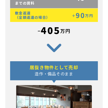
までの賃料
敷金返還
90
＋
万円
（全額返還の場合）
405
−
万円
居抜き物件として売却
造作・備品そのまま