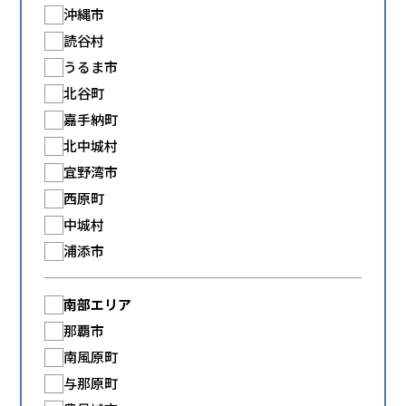
沖縄市
読谷村
うるま市
北谷町
嘉手納町
北中城村
宜野湾市
西原町
中城村
浦添市
南部エリア
那覇市
南風原町
与那原町