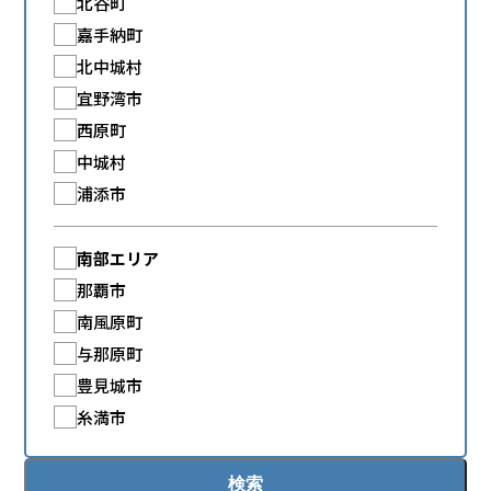
北谷町
嘉手納町
北中城村
宜野湾市
西原町
中城村
浦添市
南部エリア
那覇市
南風原町
与那原町
豊見城市
糸満市
検索