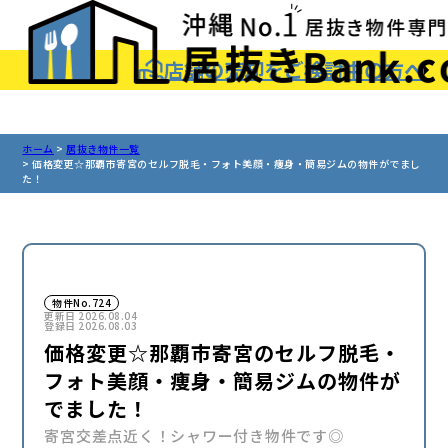
array(2) { ["p"]=> string(4) "2373" ["post_type"]=>
string(5) "sales" }
店舗の売却をご検討中の方へ
ホーム
居抜き物件一覧
価格変更☆那覇市寄宮のセルフ脱毛・フォト美顔・痩身・簡易ジムの物件がでまし
た！
物件No.724
更新日
2026.08.04
登録日
2026.08.03
価格変更☆那覇市寄宮のセルフ脱毛・
フォト美顔・痩身・簡易ジムの物件が
でました！
寄宮交差点近く！シャワー付き物件です◎