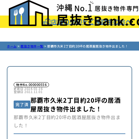
array(2) { ["p"]=> string(3) "206" ["post_type"]=>
string(5) "sales" }
店舗の売却をご検討中の方へ
ホーム
居抜き物件一覧
那覇市久米2丁目約20坪の居酒屋居抜き物件出ました！
物件No.000000556
更新日
2024.01.16
登録日
2022.12.01
那覇市久米2丁目約20坪の居酒
完了済
屋居抜き物件出ました！
那覇市久米2丁目約20坪の居酒屋居抜き物件出ま
した！