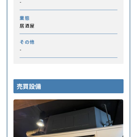
-
業態
居酒屋
その他
-
売買設備