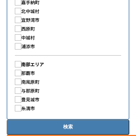
嘉手納町
北中城村
宜野湾市
西原町
中城村
浦添市
南部エリア
那覇市
南風原町
与那原町
豊見城市
糸満市
検索