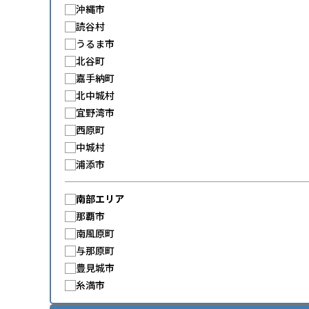
沖縄市
読谷村
うるま市
北谷町
嘉手納町
北中城村
宜野湾市
西原町
中城村
浦添市
南部エリア
那覇市
南風原町
与那原町
豊見城市
糸満市