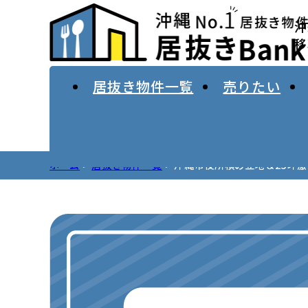
array(2) { ["p"]=> string(4) "2034" ["post_type"]
沖
移
居抜き物件一覧
売りたい
ホーム
居抜き物件一覧
沖縄市役所横の立地＆25坪