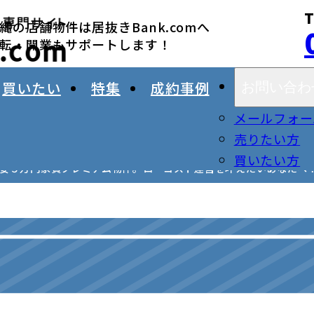
=> string(5) "sales" }
T
縄の店舗物件は居抜きBank.comへ
転・開業もサポートします！
買いたい
特集
成約事例
お問い合わ
メールフォー
売りたい方
買いたい方
激安５万円家賃プレミアム物件。ローコスト運営を叶えたいあなたへ