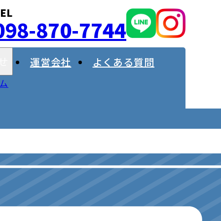
EL
098-870-7744
運営会社
よくある質問
せ
ム
！