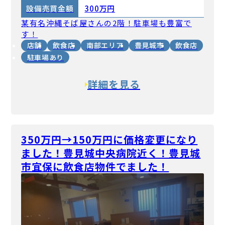
300万円
設備売買
金額
某有名沖縄そば屋さんの2階！駐車場も豊富で
す！
店舗
飲食店
南部エリア
豊見城市
飲食店
駐車場あり
詳細を見る
350万円→150万円に価格変更になり
ました！豊見城中央病院近く！豊見城
市宜保に飲食店物件でました！