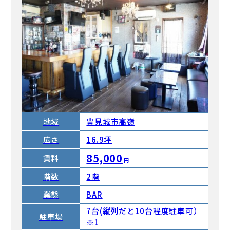
地域
豊見城市高嶺
広さ
16.9坪
85,000
賃料
円
階数
2階
業態
BAR
7台(縦列だと10台程度駐車可）
駐車場
※1