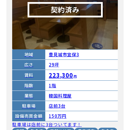
契約済み
地域
豊見城市宜保3
広さ
29坪
223,300
賃料
円
階数
1階
業態
韓国料理屋
駐車場
店前3台
150万円
設備売買
金額
駐車場は店前に3台ついてます！