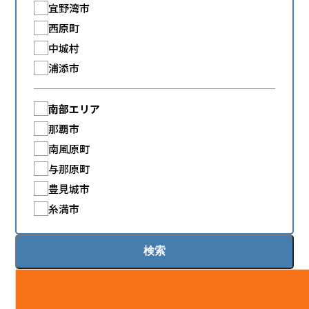
宜野湾市
西原町
中城村
浦添市
南部エリア
那覇市
南風原町
与那原町
豊見城市
糸満市
検索