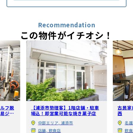
嘉手納町
北中城村
与那原町
豊見城市
宜野湾市
西原町
糸満市
Recommendation
この物件がイチオシ！
中城村
浦添市
セルフ脱
【浦添市勢理客】1階店舗・駐車
古民家
簡易ジム
場込！即営業可能な焼き菓子店
西
中部エリア, 浦添市
名護
店舗, 飲食店
飲食