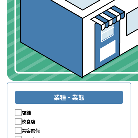
業種・業態
店舗
飲食店
美容関係