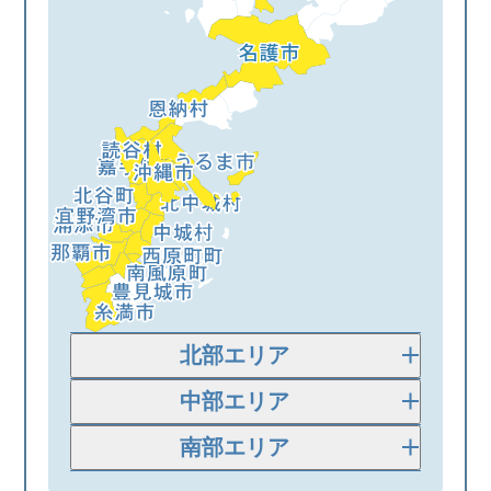
北部エリア
名護市
恩納村
中部エリア
沖縄市
読谷村
南部エリア
うるま市
北谷町
那覇市
南風原町