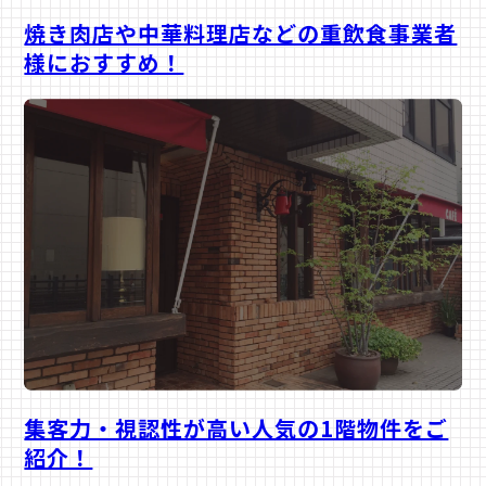
EATERY
焼き肉店や中華料理店などの重飲食事業者
重飲食
様におすすめ！
FIRST FLOOR
集客力・視認性が高い人気の1階物件をご
1階店舗
紹介！