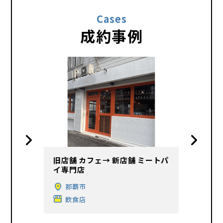
Cases
成約事例
旧店舗 カフェ→ 新店舗 ミートパ
旧店舗
舗 ピザ
イ専門店
ェバー
那覇市
北
飲食店
飲