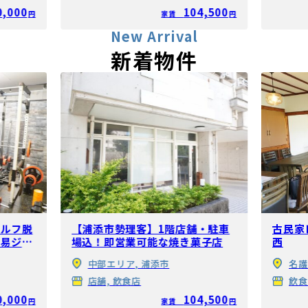
0,000
104,500
円
家賃
円
New Arrival
新着物件
セルフ脱
【浦添市勢理客】1階店舗・駐車
古民家
簡易ジム
場込！即営業可能な焼き菓子店
西
中部エリア, 浦添市
名護
店舗, 飲食店
飲食
0,000
104,500
円
家賃
円